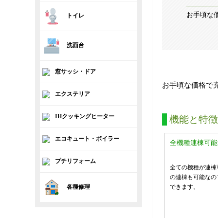
お手頃な
トイレ
洗面台
窓サッシ・ドア
お手頃な価格で
エクステリア
IHクッキングヒーター
機能と特徴
エコキュート・ボイラー
全機種連棟可能
プチリフォーム
全ての機種が連棟
の連棟も可能なの
各種修理
できます。