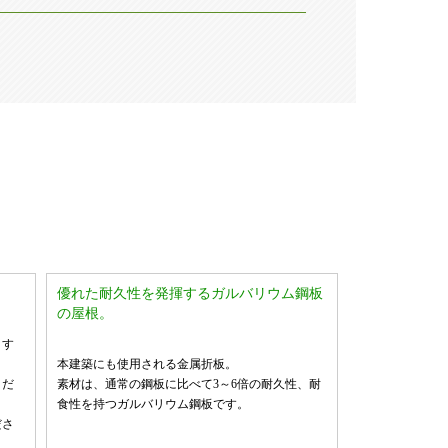
。
優れた耐久性を発揮するガルバリウム鋼板
の屋根。
ます
本建築にも使用される金属折板。
くだ
素材は、通常の鋼板に比べて3～6倍の耐久性、耐
食性を持つガルバリウム鋼板です。
ださ